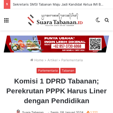
Sekretaris SMSI Tabanan Maju Jadi Kandidat Ketua IMI Bali, Ketua SMSI Tabanan Berikan Dukungan
Menu
Switch
P
skin
...
Home
>
Artikel
>
Parlementaria
Parlementaria
Tabanan
Komisi 1 DPRD Tabanan;
Perekrutan PPPK Harus Liner
dengan Pendidikan
Suara Tabanan
Senin, 08 Januari 2024
1,222