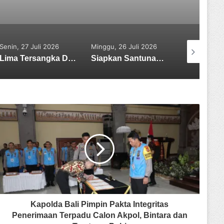
Minggu, 26 Juli 2026
Rabu, 05 Agustus 2026
Jumat, 31 Ju
Siapkan Santunan, Bupati Tabanan Komang Gede Sanjaya: Duka Kita Semua, Mari Jaga Tabanan Tetap Damai
Sekretaris SMSI Tabanan Maju Jadi Kandidat Ketua IMI Bali, Ketua SMSI Tabanan Berikan Dukungan
Kapolda Bali Pimpin Pakta Integritas
Penerimaan Terpadu Calon Akpol, Bintara dan