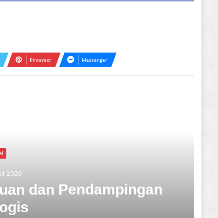
Pinterest
Messenger
ext
riminal
31 Juli 2026
u Tabrak Lari Terungkap