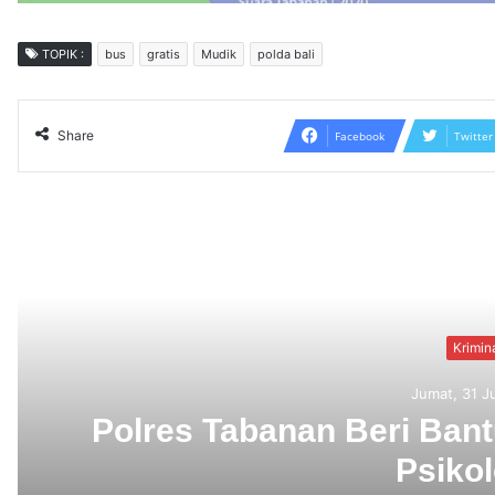
TOPIK :
bus
gratis
Mudik
polda bali
Share
Facebook
Twitter
Read N
K
Jumat, 
Berbekal CCTV, Pelak