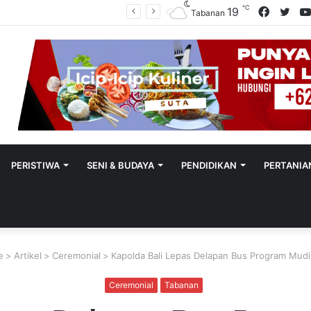
℃
Facebo
Twit
19
Polres Tabanan Beri Bantuan Dan Pendampingan Psikologis
Tabanan
PERISTIWA
SENI & BUDAYA
PENDIDIKAN
PERTANIA
e
>
Artikel
>
Ceremonial
>
Kapolda Bali Lepas Delapan Bus Program Mudi
Ceremonial
Tabanan