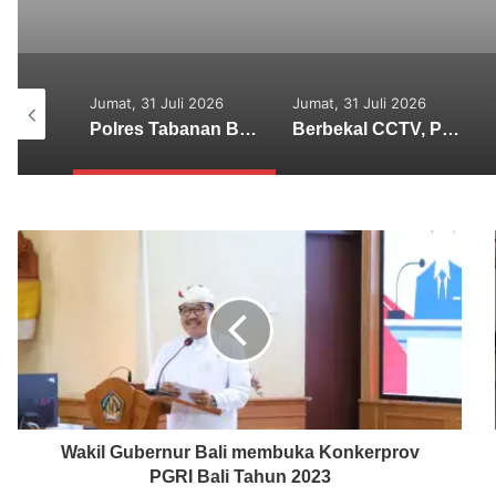
2026
Jumat, 31 Juli 2026
Senin, 27 Juli 2026
Polres Tabanan Beri Bantuan dan Pendampingan Psikologis
Berbekal CCTV, Pelaku Tabrak Lari Terungkap
Lima Tersangka Diamankan, Polres Tabanan Usut Tuntas Kasus Pengeroyokan Maut di Baturiti
Wakil Gubernur Bali membuka Konkerprov
PGRI Bali Tahun 2023