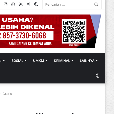
ok
ter
YouTube
Instagram
WhatsApp
RSS
Random
Switch
Pencaria
Article
skin
...
N
SOSIAL
UMKM
KRIMINAL
LAINNYA
Switch
skin
k Gratis