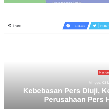
Share
Facebook
Twitter
Read N
Nasional
Minggu, 03 Mei 2026
s Diuji, Ketum SMSI: Mendirika
aan Pers Hak Fundamental