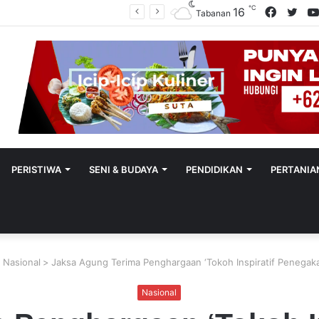
℃
Facebo
Twit
16
Sekretaris SMSI Tabanan Maju Jadi Kandidat Ketua IMI Bali, Ketua SMSI Tabanan Berikan Dukungan
Tabanan
PERISTIWA
SENI & BUDAYA
PENDIDIKAN
PERTANIA
>
Nasional
>
Jaksa Agung Terima Penghargaan ‘Tokoh Inspiratif Penega
Nasional