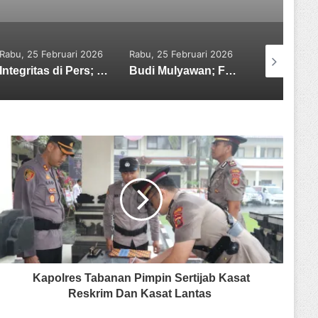
ebruari 2026
Rabu, 25 Februari 2026
Minggu, 26 Juli 2026
Integritas di Pers; Kedalam di Spiritual, Ketangguhan di Alam
Budi Mulyawan; Film Pendek Adalah Fondasi Industri, Saatnya Bangun Ekosistem Theater Mini
Kesaksian Neli: Dugaan Emas Tak Sesuai Kadar hingga Proses yang Kini Diselidiki Polda Babel
Kapolres Tabanan Pimpin Sertijab Kasat
Reskrim Dan Kasat Lantas