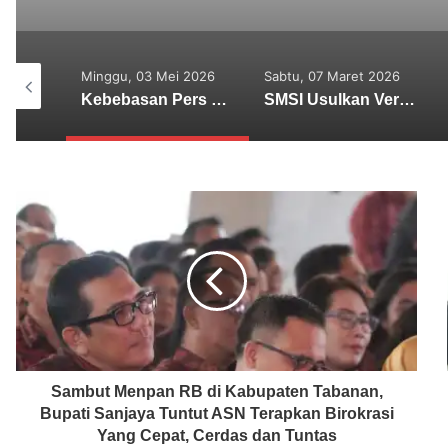
Minggu, 03 Mei 2026
Sabtu, 07 Maret 2026
Rabu, 25 F
Kebebasan Pers Diuji, Ketum SMSI: Mendirikan Perusahaan Pers Hak Fundamental
SMSI Usulkan Verifikasi Media Deserahkan Pada Organisasi Media, Ketua Dewan Pers : Siap Membahas
Sambut Menpan RB di Kabupaten Tabanan,
Bupati Sanjaya Tuntut ASN Terapkan Birokrasi
Yang Cepat, Cerdas dan Tuntas