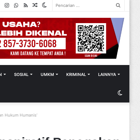
ok
ter
YouTube
Instagram
WhatsApp
RSS
Random
Switch
Pencaria
Article
skin
...
N
SOSIAL
UMKM
KRIMINAL
LAINNYA
Switch
skin
kan Hukum Humanis’