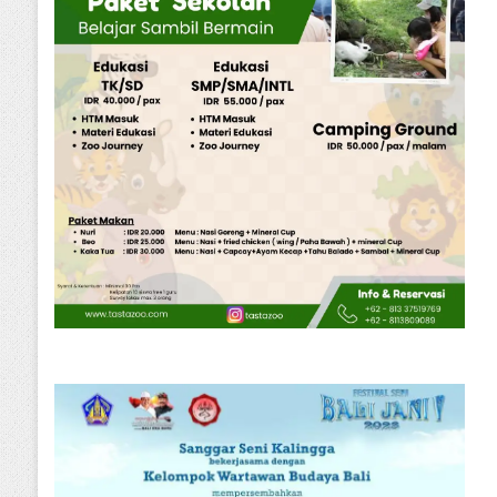
 Kadar
Kebebasan Per
Babel
Perusah