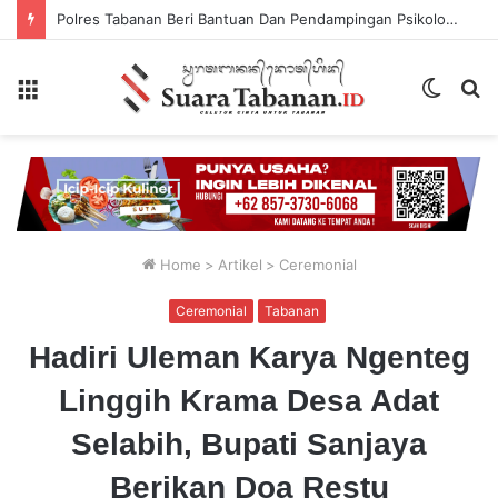
Polres Tabanan Beri Bantuan Dan Pendampingan Psikologis
Menu
Switch
P
skin
...
Home
>
Artikel
>
Ceremonial
Ceremonial
Tabanan
Hadiri Uleman Karya Ngenteg
Linggih Krama Desa Adat
Selabih, Bupati Sanjaya
Berikan Doa Restu