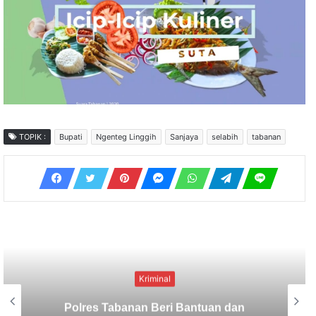
TOPIK :
Bupati
Ngenteg Linggih
Sanjaya
selabih
tabanan
Kriminal
Berbekal CCTV, Pelaku Tabrak Lari