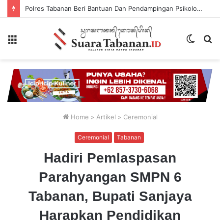
Polres Tabanan Beri Bantuan Dan Pendampingan Psikologis
Menu
Switch
P
skin
...
Home
>
Artikel
>
Ceremonial
Ceremonial
Tabanan
Hadiri Pemlaspasan
Parahyangan SMPN 6
Tabanan, Bupati Sanjaya
Harapkan Pendidikan