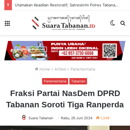
Utamakan Keadilan Restoratif, Satreskrim Polres Tabanan Gelar Perkara Kasus Penganiayaan Anak
Menu
Switch
P
skin
...
Home
>
Artikel
>
Parlementaria
Parlementaria
Tabanan
Fraksi Partai NasDem DPRD
Tabanan Soroti Tiga Ranperda
Suara Tabanan
Rabu, 26 Juni 2024
1,348