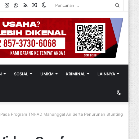
ok
ter
YouTube
Instagram
WhatsApp
RSS
Random
Switch
Pencaria
Article
skin
...
N
SOSIAL
UMKM
KRIMINAL
LAINNYA
Switch
skin
 Pada Program TNI-AD Manunggal Air Serta Penurunan Stunting