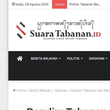
Sabtu, 08 Agustus 2026
Update
HOME
BERITA WILAYAH
POLITIK
EKONOMI
Home
>
Berita Wilayah
>
Tabanan
>
Dandim Tabanan dan Warg