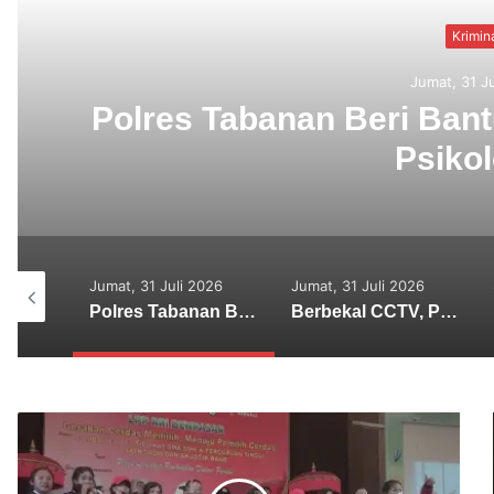
Krimin
Jumat, 31 J
Polres Tabanan Beri Ba
Psikol
us 2026
Jumat, 31 Juli 2026
Jumat, 31 Juli 2026
Sekretaris SMSI Tabanan Maju Jadi Kandidat Ketua IMI Bali, Ketua SMSI Tabanan Berikan Dukungan
Polres Tabanan Beri Bantuan dan Pendampingan Psikologis
Berbekal CCTV, Pelaku Tabrak Lari Terungkap