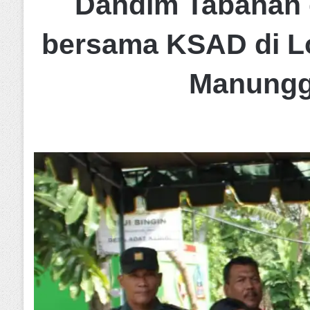
Dandim Tabanan d
bersama KSAD di L
Manungga