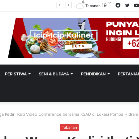
℃
Facebo
Twit
19
Polres Tabanan Beri Bantuan Dan Pendampingan Psikologis
Tabanan
PERISTIWA
SENI & BUDAYA
PENDIDIKAN
PERTANIA
a Kediri Ikuti Video Conference bersama KSAD di Lokasi Pompa Hidram
Tabanan