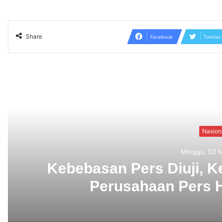
Share
Facebook
Twitter
Read N
Sab
SMSI Usulkan Verifi
Organisasi Media,
M