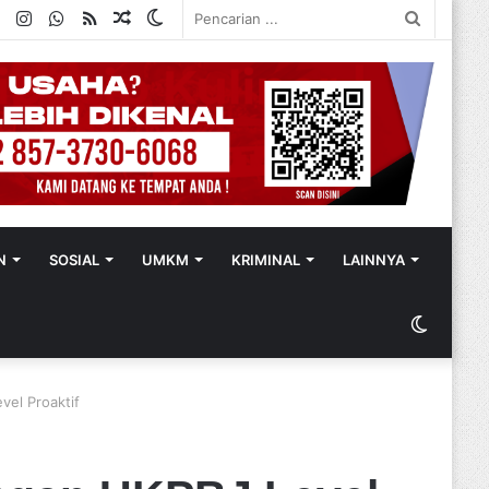
ok
ter
YouTube
Instagram
WhatsApp
RSS
Random
Switch
Pencaria
Article
skin
...
N
SOSIAL
UMKM
KRIMINAL
LAINNYA
Switch
skin
vel Proaktif