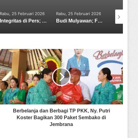
Rabu, 25 Februari 2026
Minggu, 26 Juli 2026
Minggu, 0
Budi Mulyawan; Film Pendek Adalah Fondasi Industri, Saatnya Bangun Ekosistem Theater Mini
Kesaksian Neli: Dugaan Emas Tak Sesuai Kadar hingga Proses yang Kini Diselidiki Polda Babel
Berbelanja dan Berbagi TP PKK, Ny. Putri
Koster Bagikan 300 Paket Sembako di
Jembrana