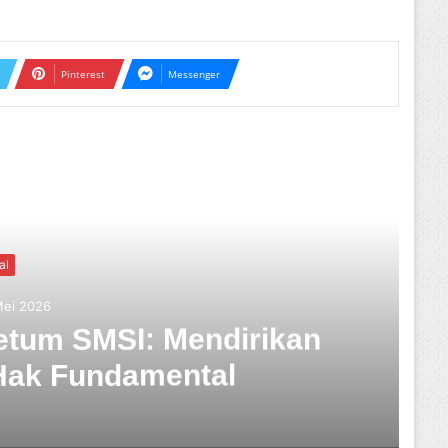
Pinterest
Messenger
ext
Nasional
tu, 07 Maret 2026
kasi Media Deserahkan Pada
 Ketua Dewan Pers : Siap
embahas