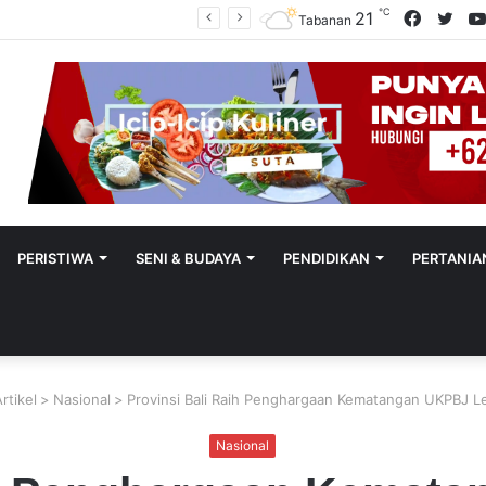
℃
Facebo
Twit
21
Polres Tabanan Beri Bantuan Dan Pendampingan Psikologis
Tabanan
PERISTIWA
SENI & BUDAYA
PENDIDIKAN
PERTANIA
Artikel
>
Nasional
>
Provinsi Bali Raih Penghargaan Kematangan UKPBJ Le
Nasional