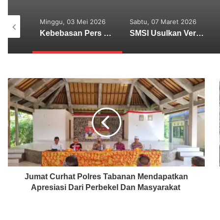
ei 2026
Sabtu, 07 Maret 2026
Rabu, 25 Februari 2026
Kebebasan Pers Diuji, Ketum SMSI: Mendirikan Perusahaan Pers Hak Fundamental
SMSI Usulkan Verifikasi Media Deserahkan Pada Organisasi Media, Ketua Dewan Pers : Siap Membahas
Integritas di Pers; Kedalam di Spiritual, Ketangguhan di Alam
Jumat Curhat Polres Tabanan Mendapatkan
Apresiasi Dari Perbekel Dan Masyarakat