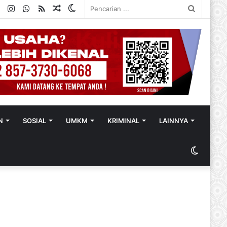
ok
ter
YouTube
Instagram
WhatsApp
RSS
Random
Switch
Pencaria
Article
skin
...
N
SOSIAL
UMKM
KRIMINAL
LAINNYA
Switch
skin