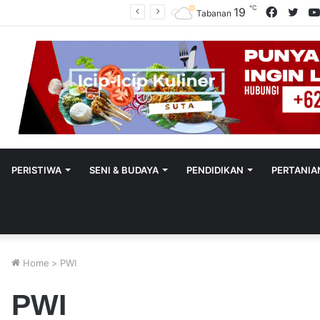
℃
Facebo
Twit
19
Polres Tabanan Beri Bantuan Dan Pendampingan Psikologis
Tabanan
PERISTIWA
SENI & BUDAYA
PENDIDIKAN
PERTANIA
Home
>
PWI
PWI