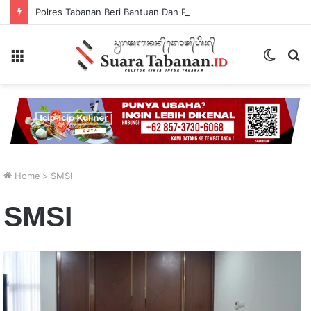
Polres Tabanan Beri Bantuan Dan Pendampingan Psikologis
Menu
Switch
P
skin
...
Home
>
SMSI
SMSI