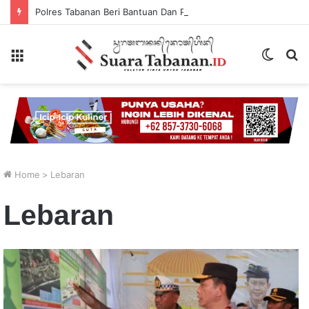
Polres Tabanan Beri Bantuan Dan Pendampingan Psikologis
Menu
Switch
P
skin
...
Home
>
Lebaran
Lebaran