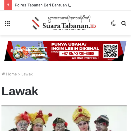
Polres Tabanan Beri Bantuan Dan Pendampingan Psikologis
Menu
Switch
P
skin
...
Home
>
Lawak
Lawak