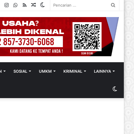
ok
ter
YouTube
Instagram
WhatsApp
RSS
Random
Switch
Pencaria
Article
skin
...
N
SOSIAL
UMKM
KRIMINAL
LAINNYA
Switch
skin