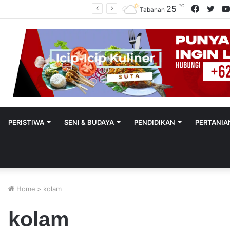
℃
Facebo
Twit
25
Polres Tabanan Beri Bantuan Dan Pendampingan Psikologis
Tabanan
PERISTIWA
SENI & BUDAYA
PENDIDIKAN
PERTANIA
Home
>
kolam
kolam