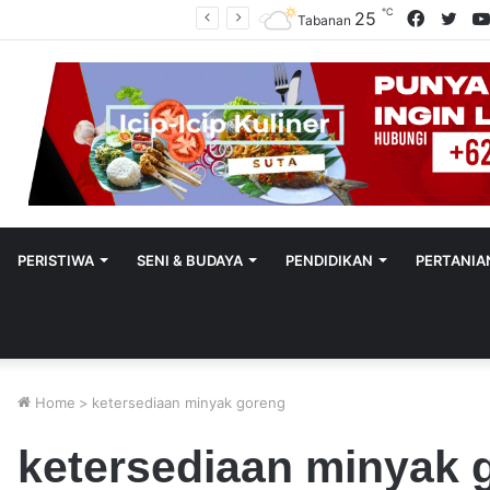
℃
Facebo
Twit
25
Polres Tabanan Beri Bantuan Dan Pendampingan Psikologis
Tabanan
PERISTIWA
SENI & BUDAYA
PENDIDIKAN
PERTANIA
Home
>
ketersediaan minyak goreng
ketersediaan minyak 