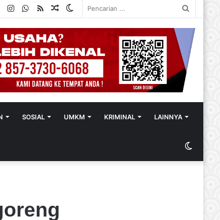
ok
ter
YouTube
Instagram
WhatsApp
RSS
Random
Switch
Pencaria
Article
skin
...
N
SOSIAL
UMKM
KRIMINAL
LAINNYA
Switch
skin
goreng