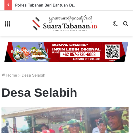
Polres Tabanan Beri Bantuan Dan Pendampingan Psikologis
Menu
Switch
P
skin
...
Home
>
Desa Selabih
Desa Selabih