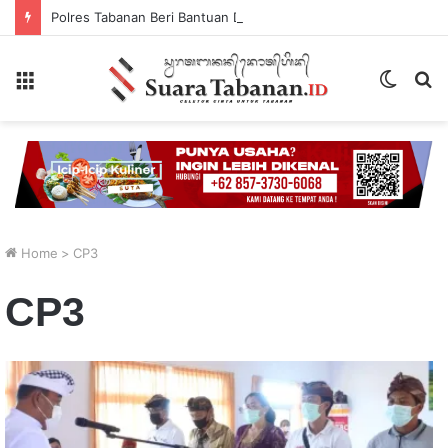
Polres Tabanan Beri Bantuan Dan Pendampingan Psikologis
Menu
Switch
P
skin
...
Home
>
CP3
CP3