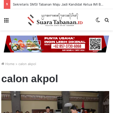
Sekretaris SMSI Tabanan Maju Jadi Kandidat Ketua IMI Bali, Ketua SMSI Tabanan Berikan Dukungan
Menu
Switch
P
skin
...
Home
>
calon akpol
calon akpol