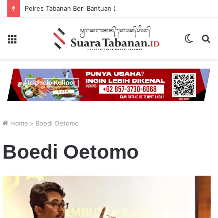
Polres Tabanan Beri Bantuan Dan Pendampingan Psikologis
Menu
Switch
P
skin
...
Home
>
Boedi Oetomo
Boedi Oetomo